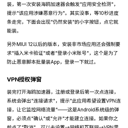
装，第一次安装海鸥加速器会触发"应用安全检测"，
提示"该应用涉嫌恶意行为"。其实没事，等10秒进度
条走完，下面会出现"仍然安装"的小字按钮，点它就
能装。
另外MIUI 12以后的版本，安装非市场应用还会强制要
求"插入米卡验证"或者"登录小米账号"，这个是为了
防止恶意脚本批量装App，登录一下就过。
VPN授权弹窗
装完打开海鸥加速器，注册或登录后第一次点连接，
系统会弹出"连接请求"，提示"此应用希望设置VPN连
接，让它监控网络流量"——这是Android系统级的弹
窗，必须点"确认"或"允许"才能建立连接。如果你之
前点了"取消"，可以去设置→网络和互联网→VPN里